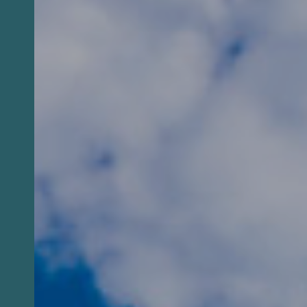
ciudad de fiesta, un público encantado y
artistas emocionados.
Oujda, el lugar por excelencia del raï (género
musical), acoge el Festival Internacional de Raï,
que se hizo famoso rápidamente y reúne a más de
350.000 espectadores durante tres días de
fabulosos conciertos.
Es también el punto de encuentro de
intercambios culturales que infunden en la ciuda
un espíritu de renovación y entusiasmo.
Este evento internacional reúne a los artistas
referentes de raï, artistas locales y estrellas del
momento, entre ellos Khaled, Zahouania,
Sahraoui, l’Orchestre National de Barbès, Nass El
Ghiwane, les frères Bouchnak, Hoba Hoba Spirit
Al mismo tiempo, varios espacios de expresión
como una exposición fotográfica, una
inauguración y otros eventos artísticos ponen de
manifiesto el rico patrimonio cultural de la ciudad
y la región.