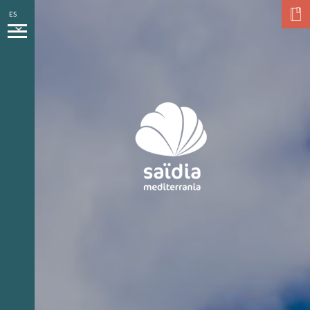
ES
Festival Internacional de Raï
de Oujda
CULTURA - AVENTURA
34° 40.918 N -1° 54.009 W