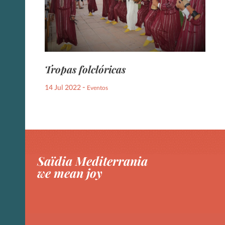
Tropas folclóricas
-
14 Jul 2022
Eventos
Saïdia Mediterrania
we mean joy